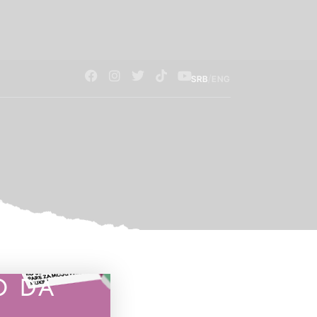
/
SRB
ENG
O DA