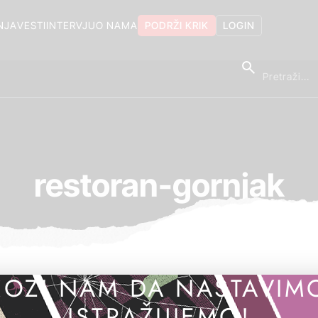
NJA
VESTI
INTERVJU
O NAMA
PODRŽI KRIK
LOGIN
restoran-gornjak
OZI NAM DA NASTAVIM
ISTRAŽUJEMO!