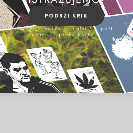
PODRŽI KRIK
Donacije možeš da uplatiš u pošti,
banci ili preko PayPal-a