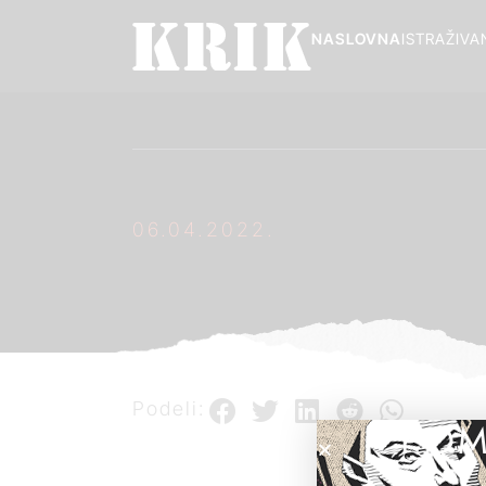
NASLOVNA
ISTRAŽIVA
06.04.2022.
Podeli:
POM