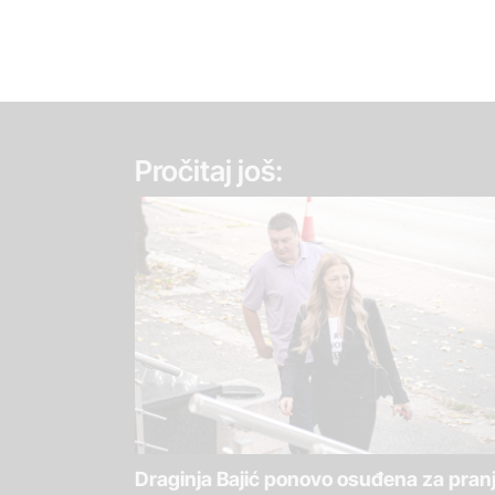
Pročitaj još:
Draginja Bajić ponovo osuđena za pran