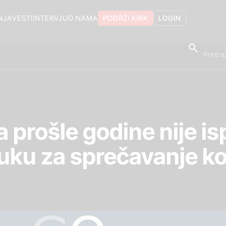
NJA
VESTI
INTERVJU
O NAMA
PODRŽI KRIK
LOGIN
 prošle godine nije is
uku za sprečavanje ko