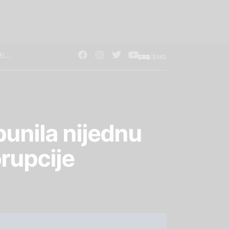
/
SRB
ENG
punila nijednu
rupcije