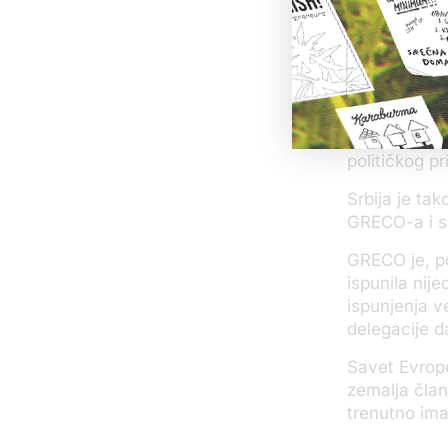
na povećanje
kodeksima ko
da dobiju do
kontakti pos
mogućnost ut
Preporuke za
političkog pr
Srbija je ta
GRECO-a i sa
GRECO je, po
ispunila nij
ispunjenja v
delegacije d
Savet Evrop
zemalja član
trenutno ima