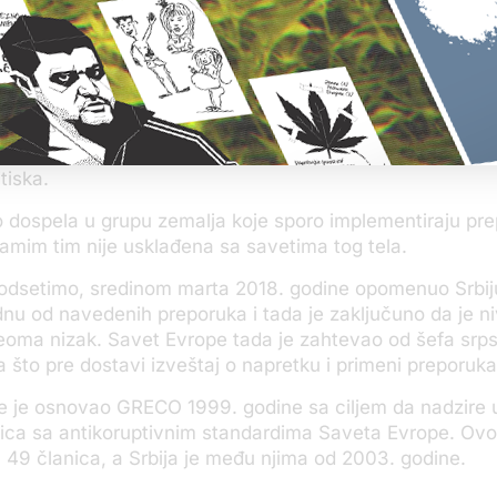
 transparentnosti parlamentarnih procesa, na potrebu 
ji bi regulisali poklone i druge vidove koristi koju funkc
k su na položaju. Istaknuta je i potreba da se transpare
lanika sa lobistima i trećim stranama, uzimajući u obzir 
icaja i sukoba interesa.
 sudije i tužioce odnose se na jačanje nezavisnosti i o
itiska.
ko dospela u grupu zemalja koje sporo implementiraju pr
mim tim nije usklađena sa savetima tog tela.
dsetimo, sredinom marta 2018. godine opomenuo Srbiju 
ednu od navedenih preporuka i tada je zaključuno da je n
eoma nizak. Savet Evrope tada je zahtevao od šefa srp
a što pre dostavi izveštaj o napretku i primeni preporuka
e je osnovao GRECO 1999. godine sa ciljem da nadzire 
ica sa antikoruptivnim standardima Saveta Evrope. Ovo
 49 članica, a Srbija je među njima od 2003. godine.