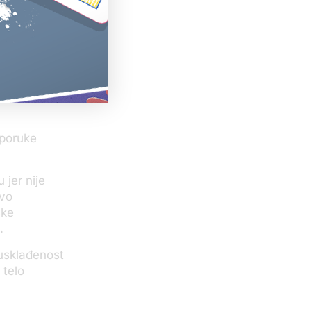
za
ioneri mogu
ntno urede
veliku
slobađanje od
eporuke
jer nije
ivo
ske
.
usklađenost
 telo