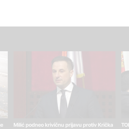
je
Milić podneo krivičnu prijavu protiv Krička
TOK