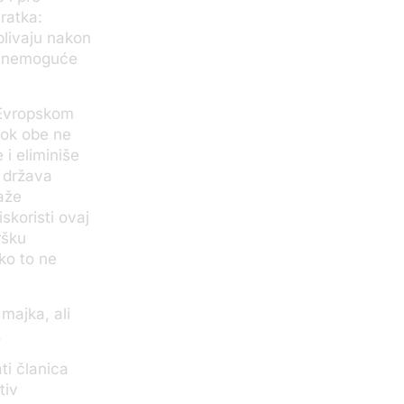
ratka:
splivaju nakon
ti nemoguće
d Evropskom
dok obe ne
i eliminiše
u država
aže
skoristi ovaj
ršku
ko to ne
majka, ali
.
ti članica
tiv