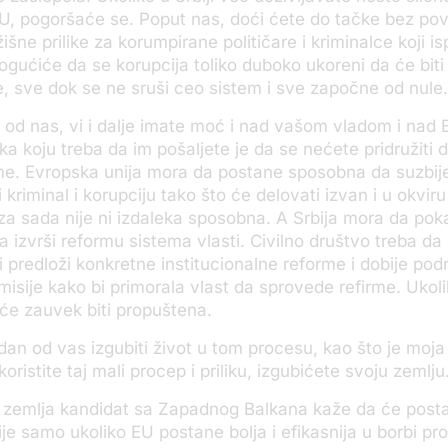
U, pogoršaće se. Poput nas, doći ćete do tačke bez pov
žišne prilike za korumpirane političare i kriminalce koji i
gućiće da se korupcija toliko duboko ukoreni da će bi
e, sve dok se ne sruši ceo sistem i sve započne od nule.
ku od nas, vi i dalje imate moć i nad vašom vladom i na
ka koju treba da im pošaljete je da se nećete pridružiti 
me. Evropska unija mora da postane sposobna da suzbije 
 kriminal i korupciju tako što će delovati izvan i u okvir
 za sada nije ni izdaleka sposobna. A Srbija mora da pok
 izvrši reformu sistema vlasti. Civilno društvo treba da i
 i predloži konkretne institucionalne reforme i dobije pod
isije kako bi primorala vlast da sprovede refirme. Ukoli
a će zauvek biti propuštena.
an od vas izgubiti život u tom procesu, kao što je moja 
koristite taj mali procep i priliku, izgubićete svoju zemlju
: zemlja kandidat sa Zapadnog Balkana kaže da će posta
je samo ukoliko EU postane bolja i efikasnija u borbi pro