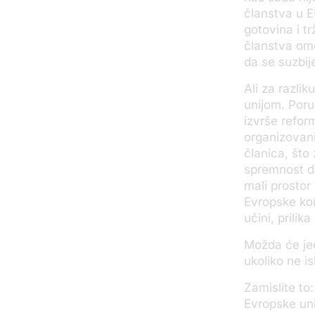
članstva u E
gotovina i tr
članstva omo
da se suzbij
Ali za razli
unijom. Poru
izvrše refor
organizovani
članica, što
spremnost da
mali prostor
Evropske kom
učini, prilik
Možda će jed
ukoliko ne is
Zamislite to
Evropske uni