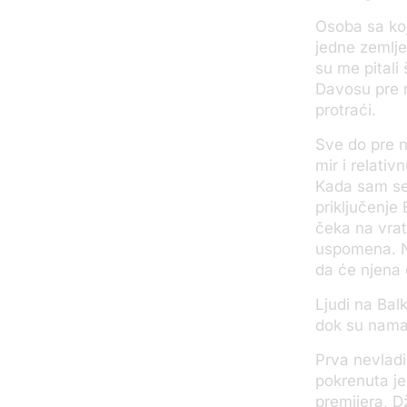
Osoba sa koj
jedne zemlje
su me pitali
Davosu pre m
protraći.
Sve do pre n
mir i relati
Kada sam se
priključenje
čeka na vrat
uspomena. Nje
da će njena 
Ljudi na Balk
dok su nama p
Prva nevladi
pokrenuta je
premijera, D