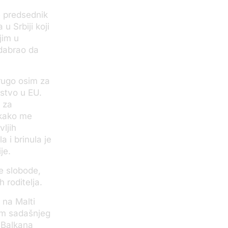
e predsednik
u Srbiji koji
jim u
odabrao da
drugo osim za
nstvo u EU.
 za
u kako me
vljih
a i brinula je
je.
ne slobode,
 roditelja.
 na Malti
jem sadašnjeg
a Balkana