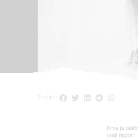
Podeli:
Prva je obič
vodi nigde“.