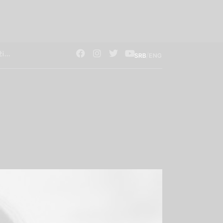
/
SRB
ENG