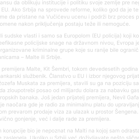
nsu da oblikuju institucije i politiku svoje zemlje pre ne
EU. Ako Srbija na sprovede reforme, koliko god da je teš
me da pristane na Vučićevu ucenu i podrži brz proces pr
omene nakon priključenja postaju teže ili nemoguće.
ili sudske vlasti i samo sa Europolom (EU policija) koji 
eefikasne policijske snage na državnom nivou, Evropa j
 organizovane kriminalne grupe koje su ranije bile ograni
nicama – Malte ili Srbije.
 premijera Malte, Kit Šembri, tokom devedesetih godina 
ankarski službenik. Članstvo u EU i izbor njegovog prijate
žozefa Muskata za premijera, stavili su ga na poziciju sa 
a zloupotrebi posao od milijardu dolara za nabavku ga
ropskih banaka. Još jedan prijatelj premijera, Nevil Gafa
je naočara gde je radio za minimalnu platu do upravljan
kom prevarom prodaje viza za ulazak u prostor Šengena
ivično gonjenje, već i dalje rade za premijera.
korupcije bio je nepoznat na Malti na kojoj sam odrast
 zaslepela. Ukoliko u Srbiji već doživljavate nešto slično