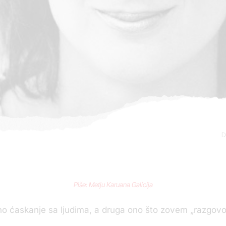
D
Piše: Metju Karuana Galicija
no ćaskanje sa ljudima, a druga ono što zovem „razgovor