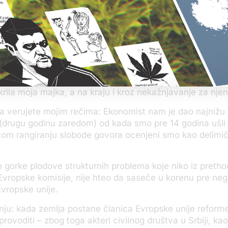
u sred dana ispred naše porodične kuće, sa pola kilogr
 ispod sedišta automobila, koji je aktiviran daljinskim u
a u banku kako bi pokušala da dobije pristup svojim raču
nistar ekonomije.
o rezultat je iznenadnog, namernog uništenja vladavine
je započelo dolaskom na vlast Džozefa Muskata 2013. go
vanje korupcije, potom kroz promovisanje nekažnjivost
tkrila moja majka, a na kraju i kroz nekažnjavanje za nje
a verujete mojim rečima: Ekonomist nam je dao najnižu
(drugu godinu zaredom) od kada smo pre 14 godina ušli
om rangiranju slobode govora ocenjeni smo kao delimi
gorke plodove strukturnih problema koje niko iz preth
iz Evropske komisije, nije hteo da saseče u korenu pre n
Evropske unije.
nju: kada zemlja postane članica Evropske unije reforme
ovoditi – zbog toga akteri civilnog društva u Srbiji, kao