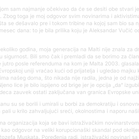
om sam najmanje očekivao da će se desiti obe stvari j
. Zbog toga je moj odgovor svim novinarima i aktivistima 
 šta se dešavalo pre i tokom tribine na kojoj sam bio sa n
esec dana: to je bila prilika koju je Aleksandar Vučić 
ekoliko godina, moja generacija na Malti nije znala za 
vnu sigurnost. Bili smo čak i premladi da se borimo za čla
 jutro posle referenduma na kom je Malta 2003. glasala
 Evropskoj uniji vraćao kući od prijatelja i ugledao majk
ima našeg doma, što nikada nije radila, jedna je od najži
no lice je bilo ispijeno od brige jer je opcija „da“ izgubil
deca zauvek ostati zaključana van granica Evropske uni
anu su se borili i umirali u borbi za demokratiju i osnov
ali u krilo zahvaljujući sreći, okolnostima i naporu naših
na organizacija koja se bavi istraživačkim novinarstvom
 kao odgovor na veliki korupcionaški skandal pod okril
žozefa Muskata. Poređenja radi, istraživački novinari s