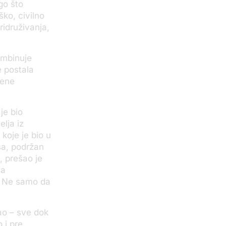
go što
ko, civilno
idruživanja,
kombinuje
e postala
čene
je bio
lja iz
koje je bio u
sa, podržan
, prešao je
ja
. Ne samo da
ao – sve dok
 i pre