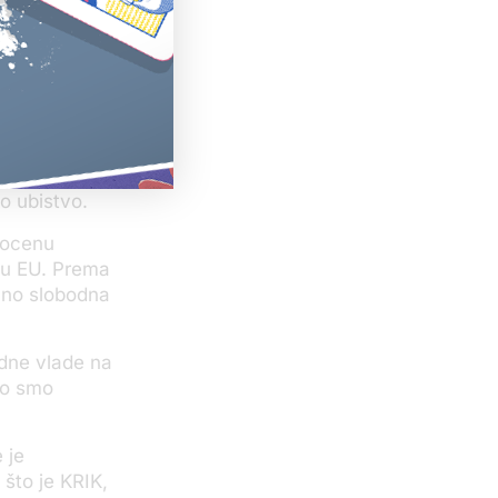
ama TNT-a
pravljačem
nima koje je
 prava na
dine, prvo
i korupcije
no ubistvo.
 ocenu
 u EU. Prema
čno slobodna
odne vlade na
ego smo
 je
 što je KRIK,