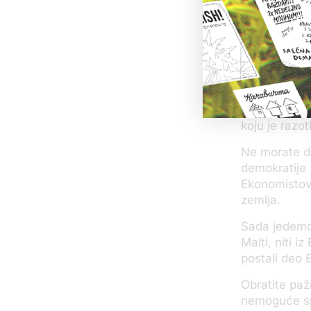
likvidirana 
postavljenog
dok se vozil
zamrznuo mi
Njeno ubistv
Malti, koje 
kroz omoguća
koju je razo
Ne morate d
demokratije 
Ekonomistov
zemlja.
Sada jedemo 
Malti, niti 
postali deo 
Obratite paž
nemoguće spr