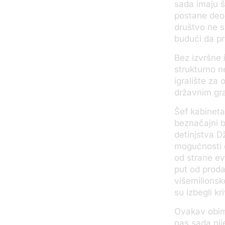
sada imaju ša
postane deo 
društvo ne s
budući da pr
Bez izvršne 
strukturno n
igralište za
državnim gra
Šef kabineta
beznačajni b
detinjstva D
mogućnosti d
od strane ev
put od proda
višemilions
su izbegli kr
Ovakav obim 
nas sada nije