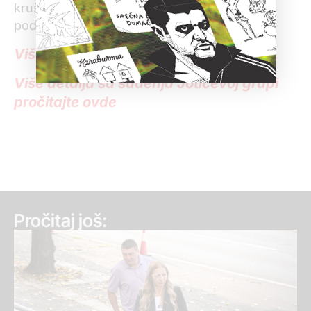
kruševačke biznismene, a Jotić i zbog
podmićivanja sudije Vrhovnog suda.
Više o Jotkinoj grupi pročitajte ovde
Više detalja sa suđenja Jotićevoj grupi
pročitajte ovde
Pročitaj još: