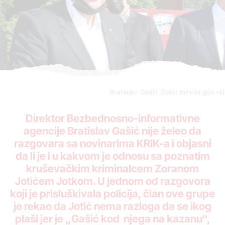
Bratislav Gašić (foto: minrzs.gov.rs)
Direktor Bezbednosno-informativne
agencije Bratislav Gašić nije želeo da
razgovara sa novinarima KRIK-a i objasni
da li je i u kakvom je odnosu sa poznatim
kruševačkim kriminalcem Zoranom
Jotićem Jotkom. U jednom od razgovora
koji je prisluškivala policija, član ove grupe
je rekao da Jotić nema razloga da se ikog
plaši jer je „Gašić kod njega na kazanu“,