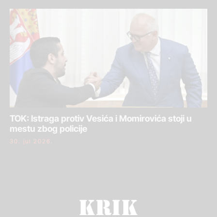
TOK: Istraga protiv Vesića i Momirovića stoji u
mestu zbog policije
30. jul 2026.