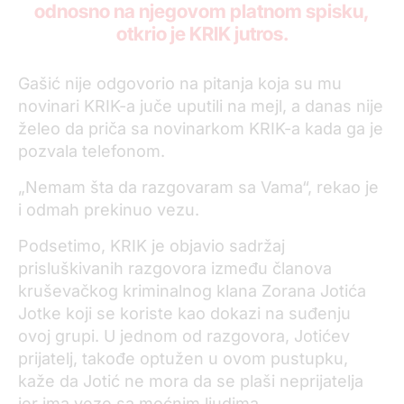
odnosno na njegovom platnom spisku,
otkrio je KRIK jutros.
Gašić nije odgovorio na pitanja koja su mu
novinari KRIK-a juče uputili na mejl, a danas nije
želeo da priča sa novinarkom KRIK-a kada ga je
pozvala telefonom.
„Nemam šta da razgovaram sa Vama“, rekao je
i odmah prekinuo vezu.
Podsetimo, KRIK je objavio sadržaj
prisluškivanih razgovora između članova
kruševačkog kriminalnog klana Zorana Jotića
Jotke koji se koriste kao dokazi na suđenju
ovoj grupi. U jednom od razgovora, Jotićev
prijatelj, takođe optužen u ovom pustupku,
kaže da Jotić ne mora da se plaši neprijatelja
jer ima veze sa moćnim ljudima.