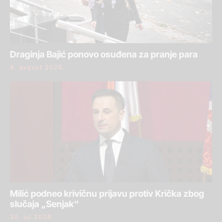
Draginja Bajić ponovo osuđena za pranje para
4. avgust 2026.
Milić podneo krivičnu prijavu protiv Krička zbog
slučaja „Senjak“
30. jul 2026.