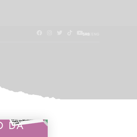
/
SRB
ENG
O DA