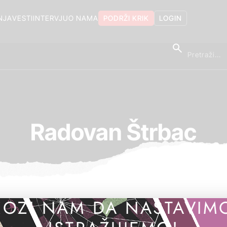
NJA
VESTI
INTERVJU
O NAMA
PODRŽI KRIK
LOGIN
Radovan Štrbac
OZI NAM DA NASTAVIM