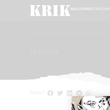
NASLOVNA
ISTRAŽIVA
20.07.2015.
Podeli:
POM