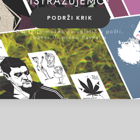
ISTRAŽUJEMO!
PODRŽI KRIK
Donacije možeš da uplatiš u pošti,
banci ili preko PayPal-a