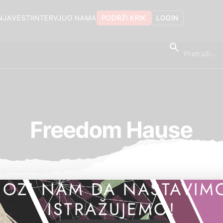
NJA
VESTI
INTERVJU
O NAMA
PODRŽI KRIK
LOGIN
Freedom Hause
OZI NAM DA NASTAVIM
ISTRAŽUJEMO!