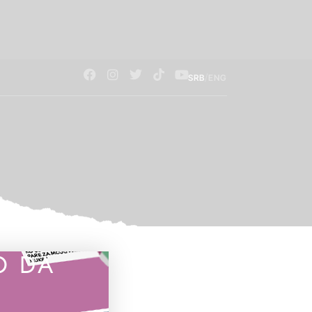
/
SRB
ENG
O DA