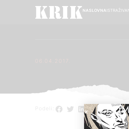
NASLOVNA
ISTRAŽIVA
06.04.2017.
POM
Podeli: