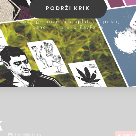
PODRŽI KRIK
Donacije možeš da uplatiš u pošti,
banci ili preko PayPal-a
office@krik.rs
PODRŽI 