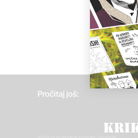
Pročitaj još:
Mreža za istraživanje kriminala i korupcije