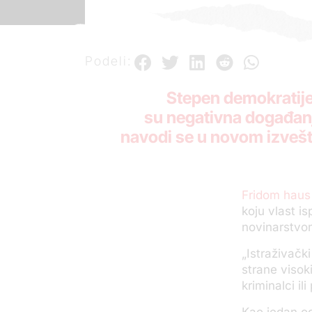
Podeli:
S
tepen demokratij
su negativna događanj
navodi se u novom izveš
Fridom haus
koju vlast i
novinarstvo
„
Istraživačk
strane visok
kriminalci il
Kao jedan od