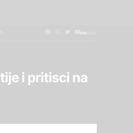
/
SRB
ENG
e i pritisci na