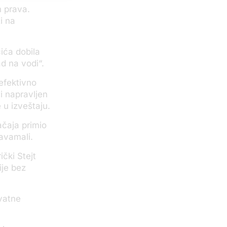
h prava.
i na
ića dobila
d na vodi“.
 efektivno
i napravljen
 u izveštaju.
ačaja primio
Savamali.
čki Stejt
ije bez
vatne