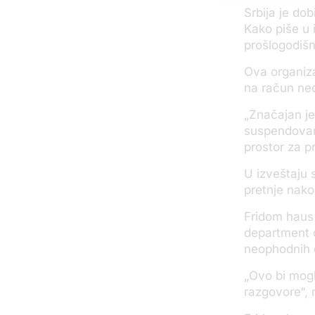
Srbija je do
Kako piše u 
prošlogodišn
Ova organiza
na račun ned
„Značajan je
suspendovana
prostor za p
U izveštaju 
pretnje nako
Fridom haus
department o
neophodnih 
„
Ovo bi mogl
razgovore“, 