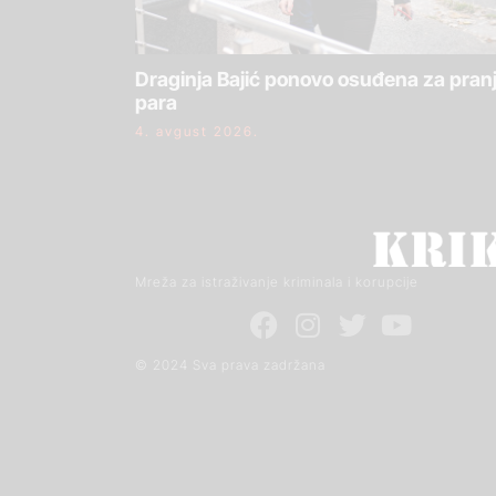
Draginja Bajić ponovo osuđena za pran
para
4. avgust 2026.
Mreža za istraživanje kriminala i korupcije
© 2024 Sva prava zadržana