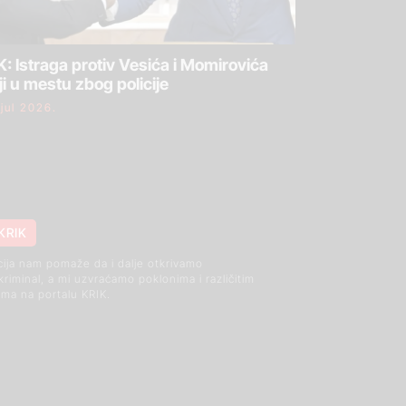
: Istraga protiv Vesića i Momirovića
ji u mestu zbog policije
 jul 2026.
KRIK
cija nam pomaže da i dalje otkrivamo
 kriminal, a mi uzvraćamo poklonima i različitim
ma na portalu KRIK.