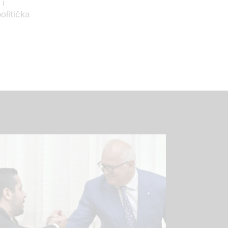
 i
olitička