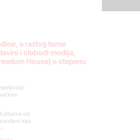
odine, a razlog tome
vini i slobodi medija,
Freedom House) o stepenu
rpeljivosti
ivačkim
optužbama od
stavljeni kao
ju
.
ijska