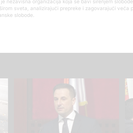
je nezavisna organizacija koja se bavi širenjem slobode
širom sveta, analizirajući prepreke i zagovarajući veća p
anske slobode.