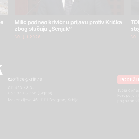
je
Milić podneo krivičnu prijavu protiv Krička
TOK
zbog slučaja „Senjak“
sto
30. jul 2026.
30.
office@krik.rs
PODRŽI 
011 420 43 04
Tvoja dona
062 85 03 266 (Signal)
korupciju i
Makenzijeva 46, 11111 Beograd, Srbija
pogodnosti