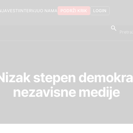
NJA
VESTI
INTERVJU
O NAMA
PODRŽI KRIK
LOGIN
izak stepen demokratij
nezavisne medije