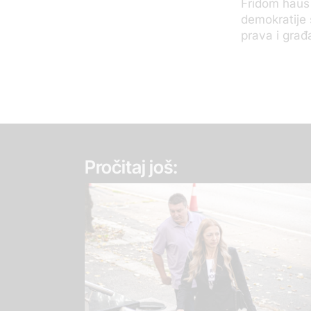
Fridom haus 
demokratije 
prava i građ
Pročitaj još: