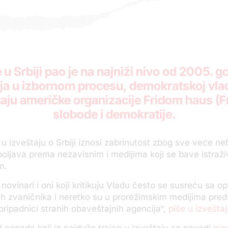
e
u Srbiji pao je na najniži nivo od 2005. g
a u izbornom procesu, demokratskoj vlada
taju američke organizacije Fridom haus (
slobode i demokratije.
u izveštaju o Srbiji iznosi zabrinutost zbog sve veće net
spoljava prema nezavisnim i medijima koji se bave istraž
m.
i novinari i oni koji kritikuju Vladu često se susreću sa 
ih zvaničnika i neretko su u prorežimskim medijima pred
i pripadnici stranih obaveštajnih agencija“,
piše u izvešta
 napada koji je najduže trajao u izveštaju se navodi
med