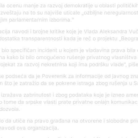
bila ocenu manje za razvoj demokratije u oblasti politički
izveštaju na to su najviše uticale „ozbiljne neregularnost
jim parlamentarnim izborima.“
cija navodi i brojne kritike koje je Vlada Aleksandra Vuč
ostatka transparentnosti kada je reč o projektu „Beogra
 bio specifičan incident u kojem je vladavina prava bila
 kako bi bilo omogućeno rušenje privatnog vlasništva 
rojekat za razvoj nekretnina koji ima podršku vlade“, piše
se podseća da je Poverenik za informacije od javnog zn
n što je zatražio da se pokrene istraga zbog rušenja u 
 izražava zabrinutost
i
zbog podataka koje je izneo ameri
 tome da srpske vlasti prate privatne onlajn komunikac
dozvola.
o da utiče na pravo građana na otvorene i slobodne pri
navodi ova organizacija.