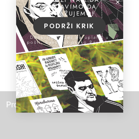
NASTAVIMO DA
ISTRAŽUJEMO!
PODRŽI KRIK
Donacije možeš da uplatiš u
pošti, banci ili preko PayPal-a
Pročitaj još: