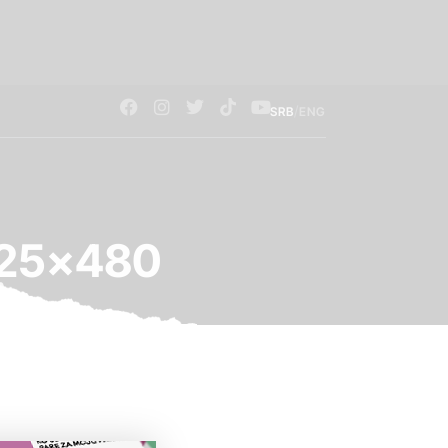
/
SRB
ENG
025×480