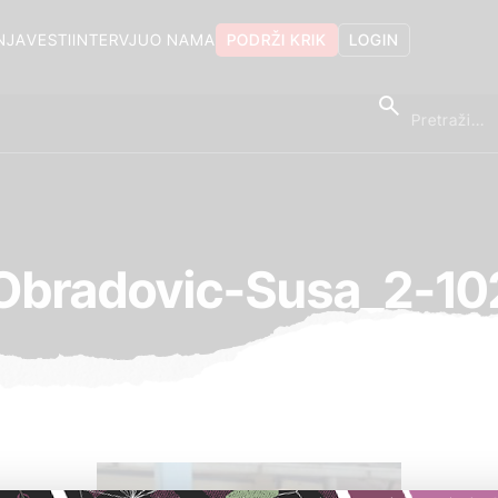
NJA
VESTI
INTERVJU
O NAMA
PODRŽI KRIK
LOGIN
Obradovic-Susa_2-1