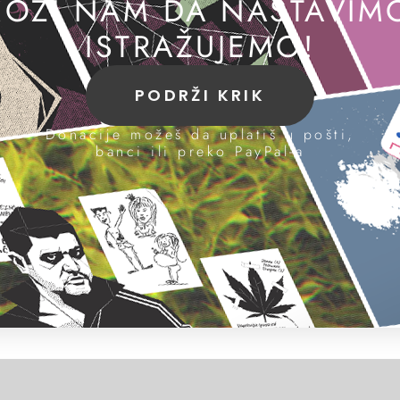
OZI NAM DA NASTAVIM
ISTRAŽUJEMO!
PODRŽI KRIK
Donacije možeš da uplatiš u pošti,
banci ili preko PayPal-a