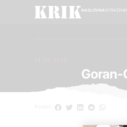
NASLOVNA
ISTRAŽIVA
14.04.2019.
Goran-
Podeli: