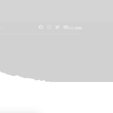
/
SRB
ENG