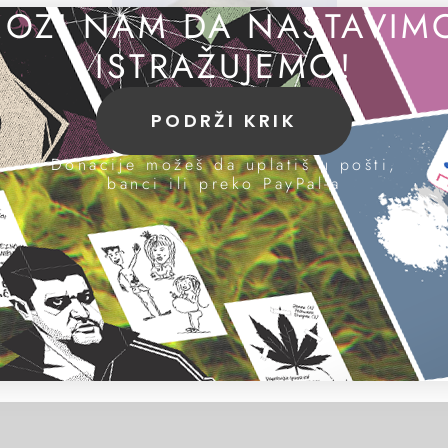
OZI NAM DA NASTAVIM
ISTRAŽUJEMO!
PODRŽI KRIK
Donacije možeš da uplatiš u pošti,
banci ili preko PayPal-a