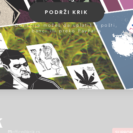
PODRŽI KRIK
Donacije možeš da uplatiš u pošti,
banci ili preko PayPal-a
office@krik.rs
SUPPOR