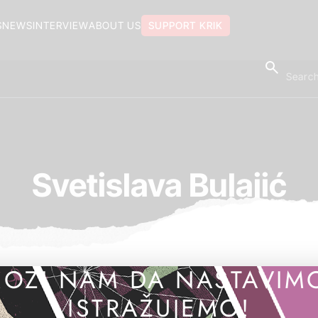
S
NEWS
INTERVIEW
ABOUT US
SUPPORT KRIK
Svetislava Bulajić
OZI NAM DA NASTAVIM
ISTRAŽUJEMO!