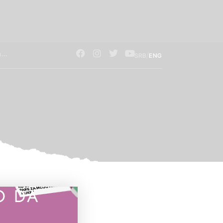
/
SRB
ENG
O DA