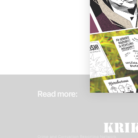
Read more:
Crime and Corruption Reporting Network