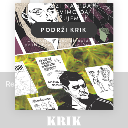
POMOZI NAM DA
NASTAVIMO DA
ISTRAŽUJEMO!
PODRŽI KRIK
Donacije možeš da uplatiš u
pošti, banci ili preko PayPal-a
Read more: