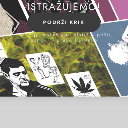
ISTRAŽUJEMO!
PODRŽI KRIK
Donacije možeš da uplatiš u pošti,
banci ili preko PayPal-a