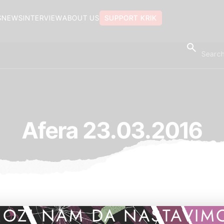
S
NEWS
INTERVIEW
ABOUT US
SUPPORT KRIK
Afera 23.03.2016
OZI NAM DA NASTAVIM