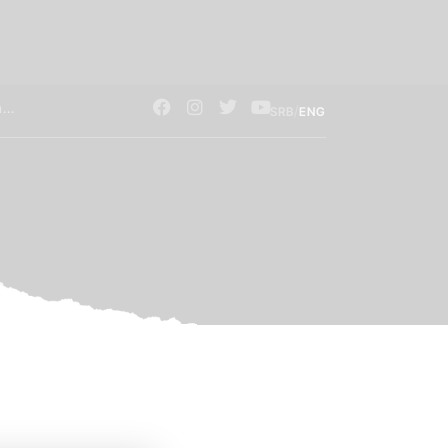
/
SRB
ENG