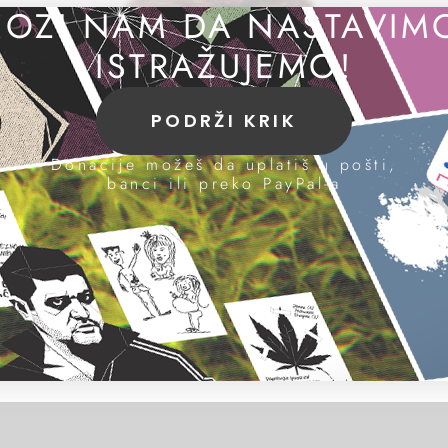
OZI NAM DA NASTAVIM
ISTRAŽUJEMO!
PODRŽI KRIK
Donacije možeš da uplatiš u pošti,
banci ili preko PayPal-a