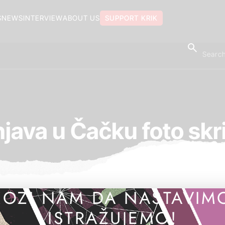
S
NEWS
INTERVIEW
ABOUT US
SUPPORT KRIK
java u Čačku foto skr
OZI NAM DA NASTAVIM
ISTRAŽUJEMO!