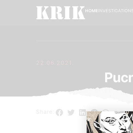
HOME
INVESTIGATION
22.06.2021.
Pucn
Share:
POM