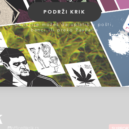
PODRŽI KRIK
Donacije možeš da uplatiš u pošti,
banci ili preko PayPal-a
office@krik.rs
SUPPOR