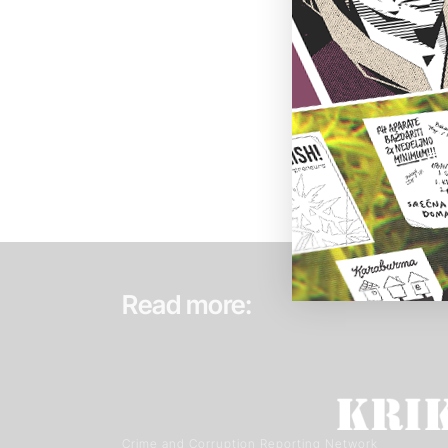
Read more:
Crime and Corruption Reporting Network