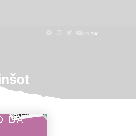
/
SRB
ENG
inšot
O DA