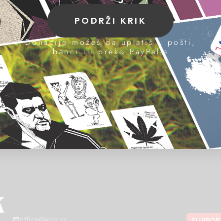
PODRŽI KRIK
Donacije možeš da uplatiš u pošti,
banci ili preko PayPal-a
office@krik.rs
SUPPOR