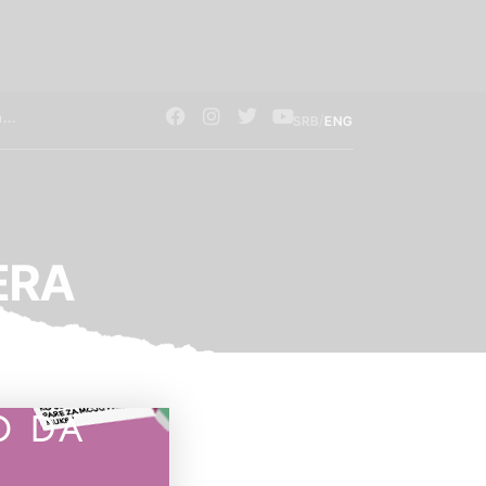
/
SRB
ENG
ERA
O DA