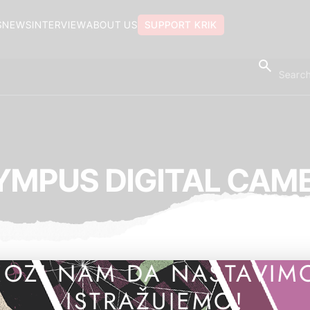
S
NEWS
INTERVIEW
ABOUT US
SUPPORT KRIK
YMPUS DIGITAL CAM
OZI NAM DA NASTAVIM
ISTRAŽUJEMO!