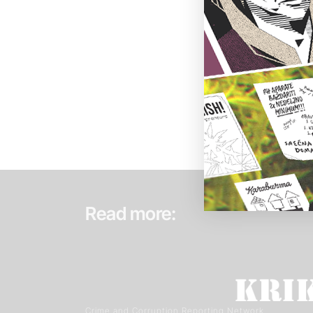
Read more:
Crime and Corruption Reporting Network