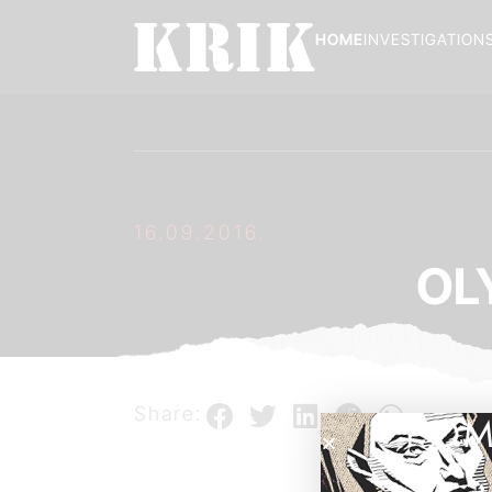
HOME
INVESTIGATION
16.09.2016.
OL
Share:
POM