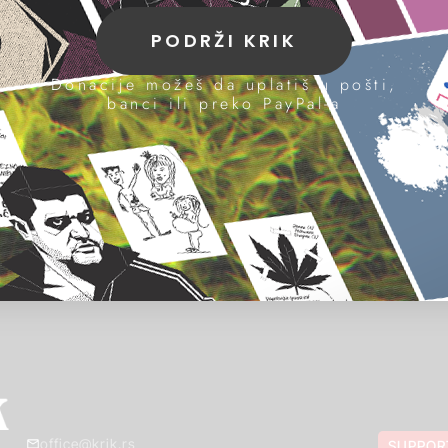
PODRŽI KRIK
Donacije možeš da uplatiš u pošti,
banci ili preko PayPal-a
office@krik.rs
SUPPOR