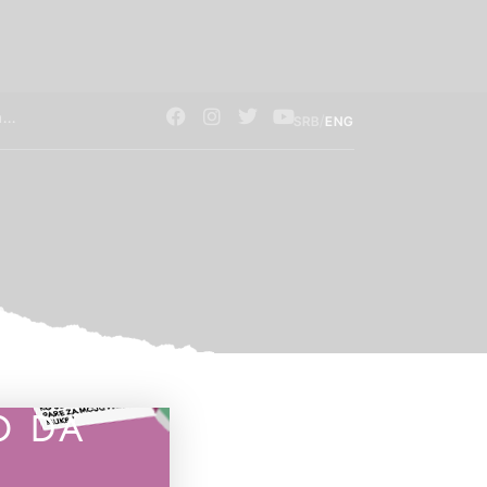
/
SRB
ENG
O DA