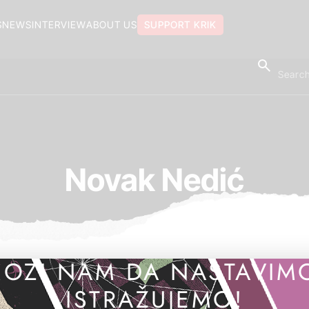
S
NEWS
INTERVIEW
ABOUT US
SUPPORT KRIK
Novak Nedić
OZI NAM DA NASTAVIM
ISTRAŽUJEMO!