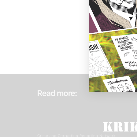
Read more:
Crime and Corruption Reporting Network