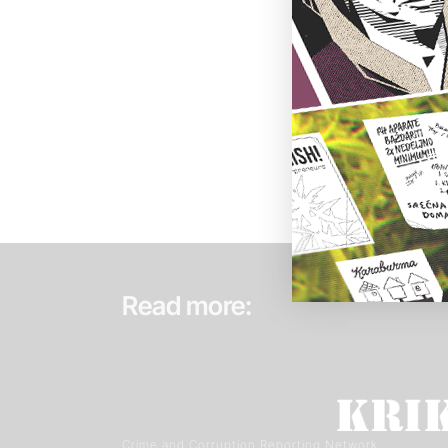
Read more:
Crime and Corruption Reporting Network