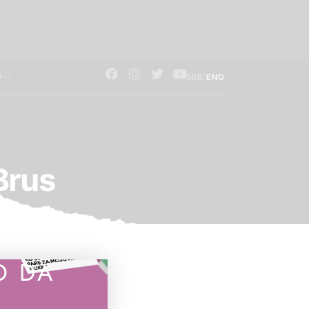
/
SRB
ENG
Brus
O DA