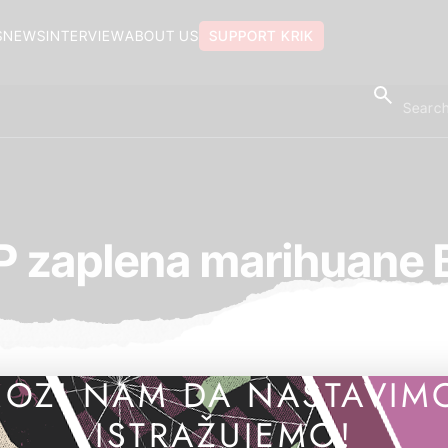
S
NEWS
INTERVIEW
ABOUT US
SUPPORT KRIK
 zaplena marihuane 
OZI NAM DA NASTAVIM
ISTRAŽUJEMO!