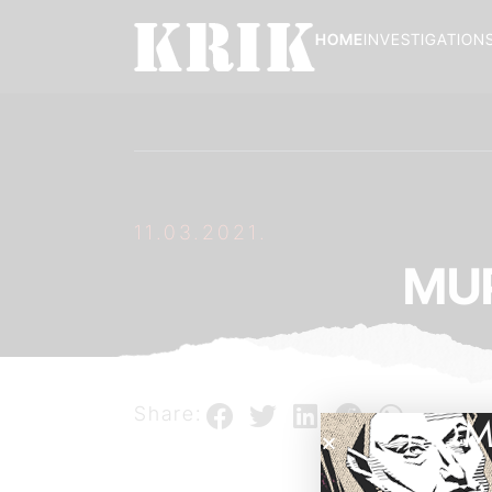
HOME
INVESTIGATION
11.03.2021.
MUP
Share:
POM