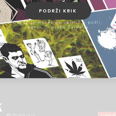
PODRŽI KRIK
Donacije možeš da uplatiš u pošti,
banci ili preko PayPal-a
office@krik.rs
SUPPOR