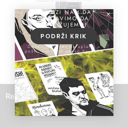
POMOZI NAM DA
NASTAVIMO DA
ISTRAŽUJEMO!
PODRŽI KRIK
Donacije možeš da uplatiš u
pošti, banci ili preko PayPal-a
Read more: