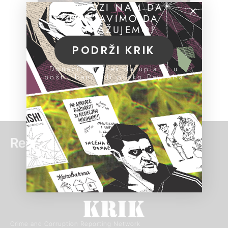
POMOZI NAM DA
NASTAVIMO DA
ISTRAŽUJEMO!
PODRŽI KRIK
Donacije možeš da uplatiš u
pošti, banci ili preko PayPal-a
Read more:
Crime and Corruption Reporting Network