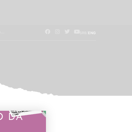
/
SRB
ENG
O DA