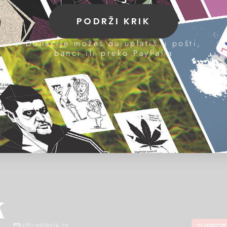
PODRŽI KRIK
Donacije možeš da uplatiš u pošti,
banci ili preko PayPal-a
office@krik.rs
SUPPOR