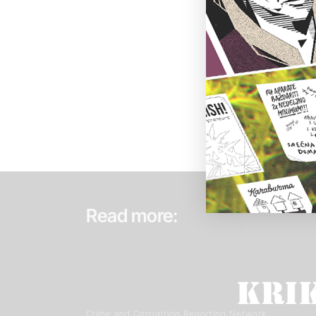
Read more:
Crime and Corruption Reporting Network