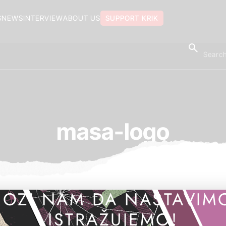
S
NEWS
INTERVIEW
ABOUT US
SUPPORT KRIK
masa-logo
OZI NAM DA NASTAVIM
ISTRAŽUJEMO!