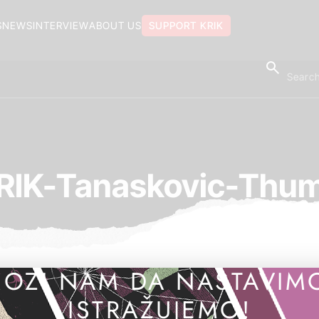
S
NEWS
INTERVIEW
ABOUT US
SUPPORT KRIK
RIK-Tanaskovic-Thu
OZI NAM DA NASTAVIM
ISTRAŽUJEMO!