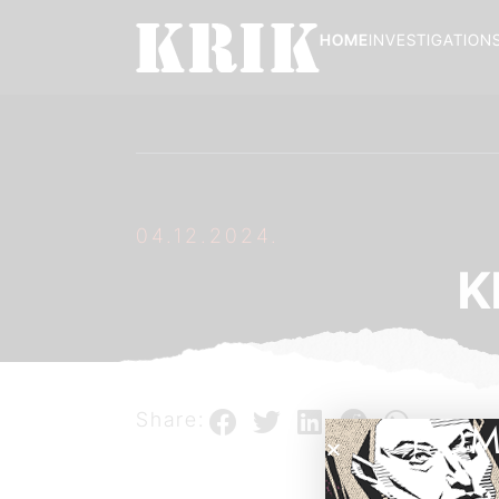
HOME
INVESTIGATION
04.12.2024.
K
Share:
POM