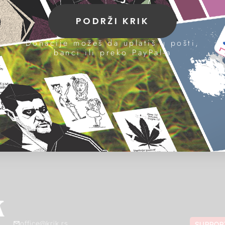
PODRŽI KRIK
Donacije možeš da uplatiš u pošti,
banci ili preko PayPal-a
office@krik.rs
SUPPOR