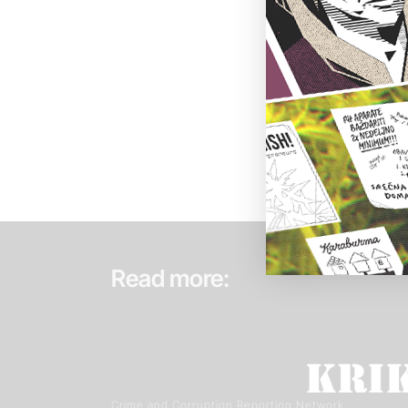
Read more:
Crime and Corruption Reporting Network