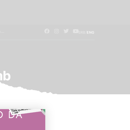
/
SRB
ENG
mb
O DA