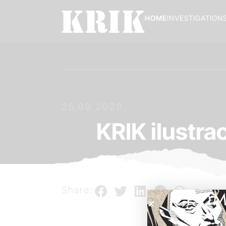
HOME
INVESTIGATION
25.09.2020.
KRIK ilustrac
Share:
POM