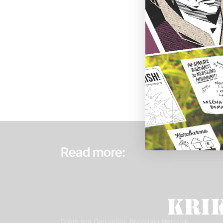
Read more:
Crime and Corruption Reporting Network