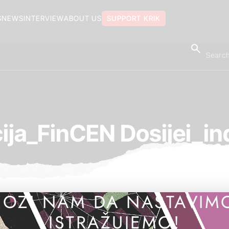
S
NEWS
INTERVIEW
ABOUT US
SUPPORT KRIK
ija_FinCEN Dosijei_ind
OZI NAM DA NASTAVIM
ISTRAŽUJEMO!