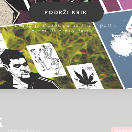
PODRŽI KRIK
Donacije možeš da uplatiš u pošti,
banci ili preko PayPal-a
office@krik.rs
SUPPOR