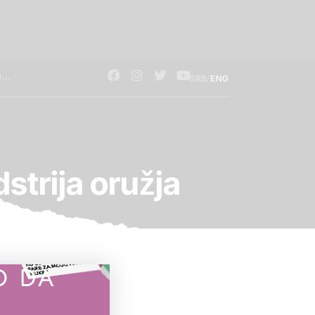
/
SRB
ENG
strija oružja
O DA