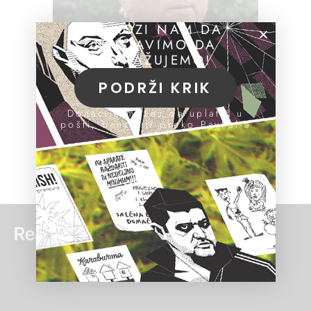
POMOZI NAM DA
NASTAVIMO DA
ISTRAŽUJEMO!
PODRŽI KRIK
Donacije možeš da uplatiš u
pošti, banci ili preko PayPal-a
Read more: