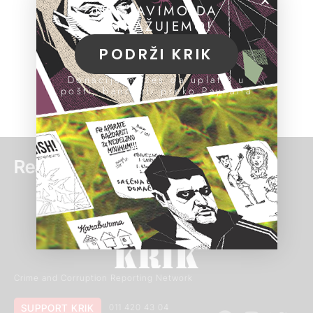
NASTAVIMO DA
ISTRAŽUJEMO!
PODRŽI KRIK
Donacije možeš da uplatiš u
pošti, banci ili preko PayPal-a
Read more:
Crime and Corruption Reporting Network
SUPPORT KRIK
011 420 43 04