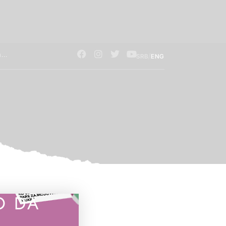
/
SRB
ENG
O DA