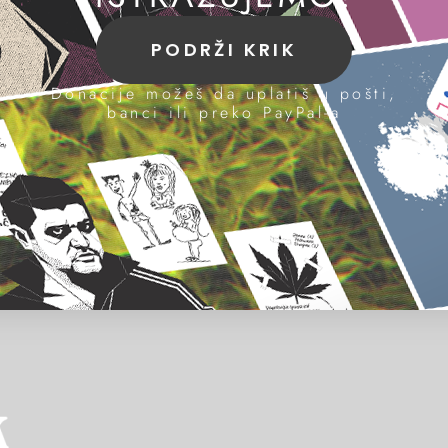
PODRŽI KRIK
Donacije možeš da uplatiš u pošti,
banci ili preko PayPal-a