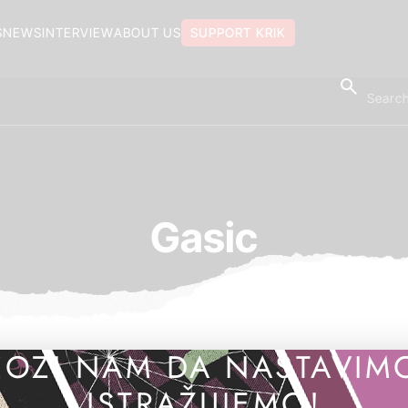
S
NEWS
INTERVIEW
ABOUT US
SUPPORT KRIK
Gasic
OZI NAM DA NASTAVIM
ISTRAŽUJEMO!