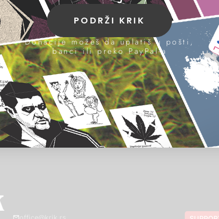
PODRŽI KRIK
Donacije možeš da uplatiš u pošti,
banci ili preko PayPal-a
office@krik.rs
SUPPOR