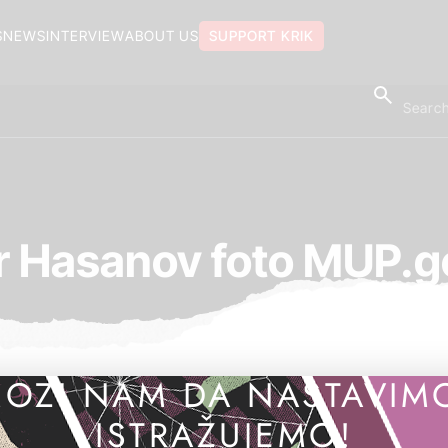
S
NEWS
INTERVIEW
ABOUT US
SUPPORT KRIK
r Hasanov foto MUP.g
OZI NAM DA NASTAVIM
ISTRAŽUJEMO!