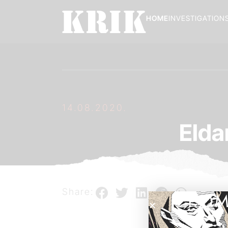
HOME
INVESTIGATION
14.08.2020.
Elda
Share:
POM