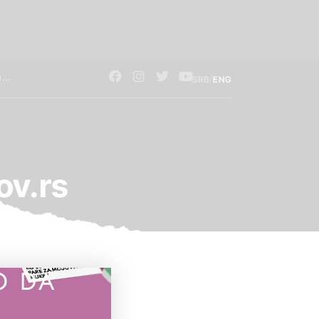
/
SRB
ENG
ov.rs
O DA