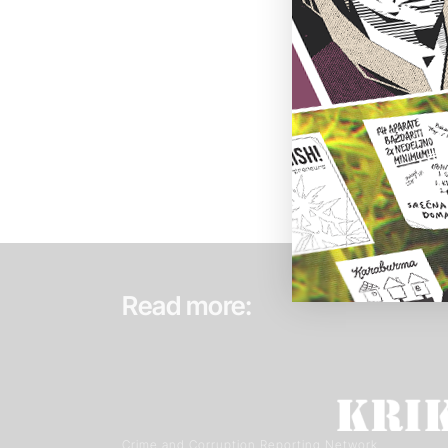
Read more:
Crime and Corruption Reporting Network