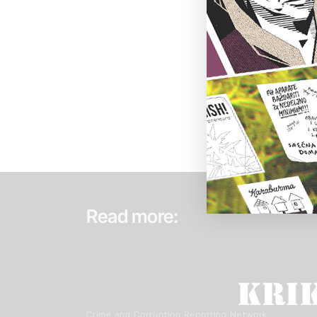
Read more:
Crime and Corruption Reporting Network