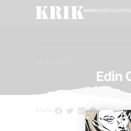
HOME
INVESTIGATION
20.01.2023.
Edin 
Share:
POM