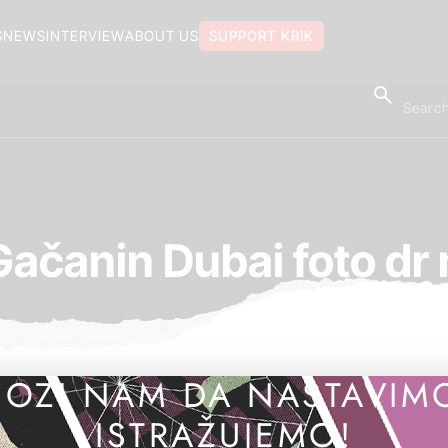
S
NEWS
INTERVIEW
ABOUT US
SUPPORT KRIK
Gačanin Dubai foto dr
OZI NAM DA NASTAVIM
ISTRAŽUJEMO!