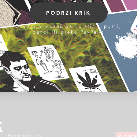
PODRŽI KRIK
Donacije možeš da uplatiš u pošti,
banci ili preko PayPal-a
office@krik.rs
SUPPOR