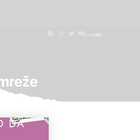
/
SRB
ENG
 mreže
O DA