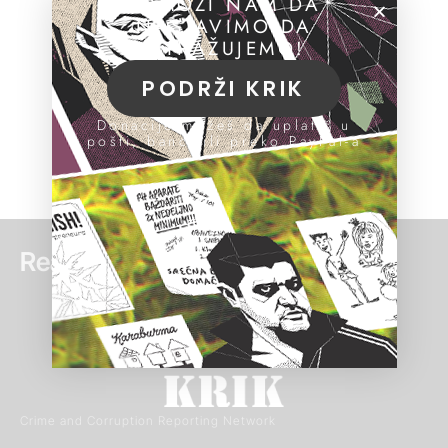
POMOZI NAM DA
NASTAVIMO DA
ISTRAŽUJEMO!
PODRŽI KRIK
Donacije možeš da uplatiš u
pošti, banci ili preko PayPal-a
Read more:
Crime and Corruption Reporting Network