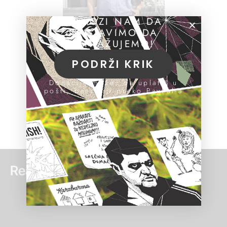
POMOZI NAM DA
NASTAVIMO DA
ISTRAŽUJEMO!
PODRŽI KRIK
Donacije možeš da uplatiš u
pošti, banci ili preko PayPal-a
Read more: