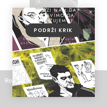
POMOZI NAM DA
NASTAVIMO DA
ISTRAŽUJEMO!
PODRŽI KRIK
Donacije možeš da uplatiš u
pošti, banci ili preko PayPal-a
Read more: