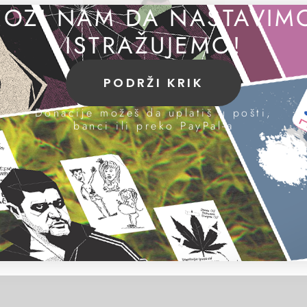
OZI NAM DA NASTAVIM
ISTRAŽUJEMO!
PODRŽI KRIK
Donacije možeš da uplatiš u pošti,
banci ili preko PayPal-a