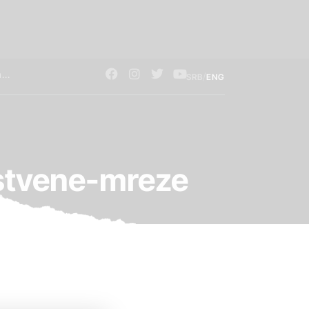
/
SRB
ENG
ustvene-mreze