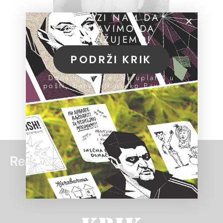
POMOZI NAM DA
NASTAVIMO DA
ISTRAŽUJEMO!
PODRŽI KRIK
Donacije možeš da uplatiš u
pošti, banci ili preko PayPal-a
Read more: