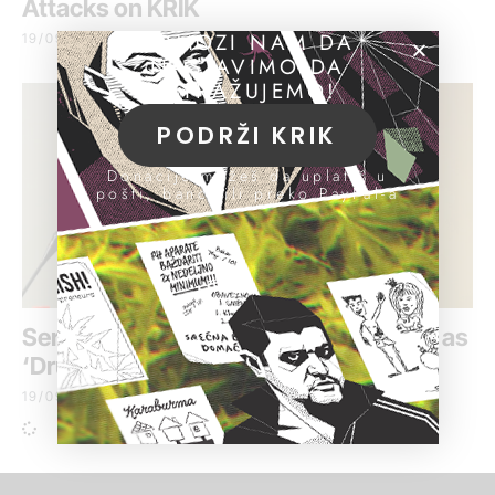
Attacks on KRIK
POMOZI NAM DA
19/09/2017
NASTAVIMO DA
ISTRAŽUJEMO!
PODRŽI KRIK
Donacije možeš da uplatiš u
pošti, banci ili preko PayPal-a
Serbian Minister’s Party Vilifies Editor as
‘Drug Addict’
19/09/2017