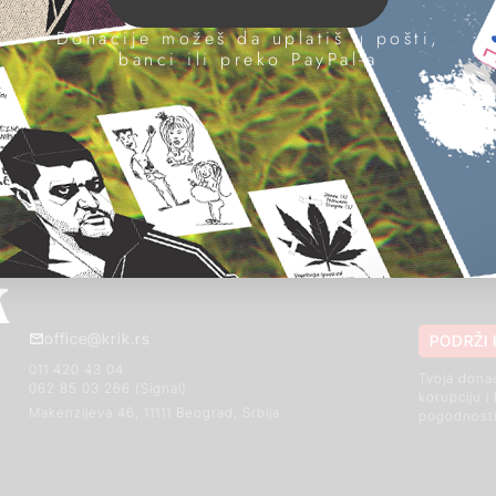
Donacije možeš da uplatiš u pošti,
in
banci ili preko PayPal-a
office@krik.rs
PODRŽI 
011 420 43 04
Tvoja dona
062 85 03 266 (Signal)
korupciju i
Makenzijeva 46, 11111 Beograd, Srbija
pogodnosti