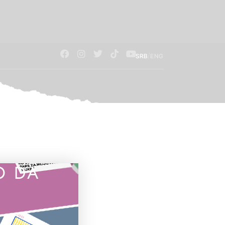
/
SRB
ENG
O DA