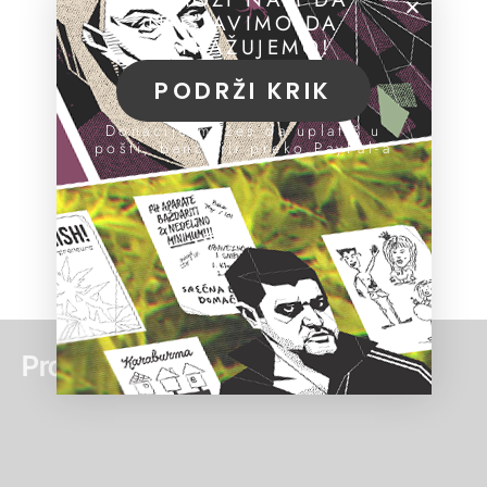
NASTAVIMO DA
ISTRAŽUJEMO!
PODRŽI KRIK
Donacije možeš da uplatiš u
pošti, banci ili preko PayPal-a
Pročitaj još: