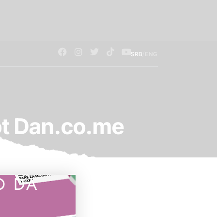
/
SRB
ENG
šot Dan.co.me
O DA