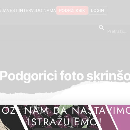
NJA
VESTI
INTERVJU
O NAMA
PODRŽI KRIK
LOGIN
 Podgorici foto skrin
OZI NAM DA NASTAVIM
ISTRAŽUJEMO!