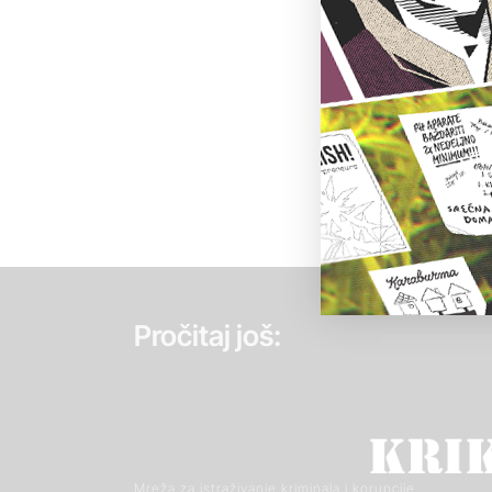
Pročitaj još:
Mreža za istraživanje kriminala i korupcije