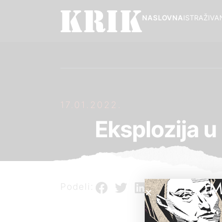
NASLOVNA
ISTRAŽIVA
17.01.2022.
Eksplozija u
POM
Podeli: