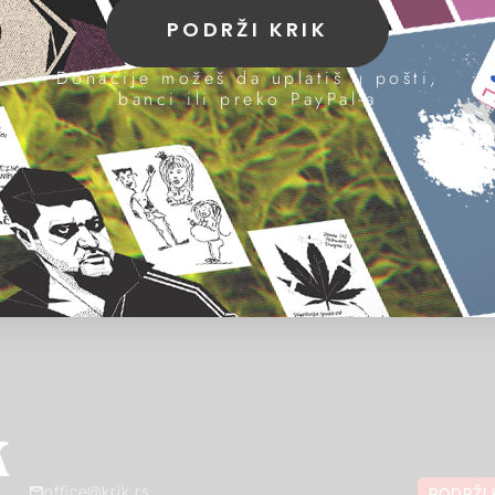
PODRŽI KRIK
Donacije možeš da uplatiš u pošti,
banci ili preko PayPal-a
office@krik.rs
PODRŽI 