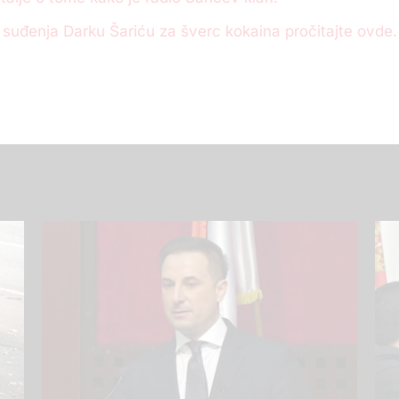
 suđenja Darku Šariću za šverc kokaina pročitajte ovde.