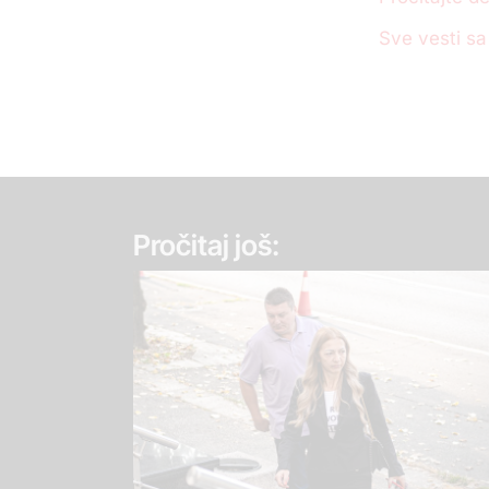
Sve vesti sa
Pročitaj još: