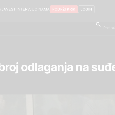
NJA
VESTI
INTERVJU
O NAMA
PODRŽI KRIK
LOGIN
broj odlaganja na suđ