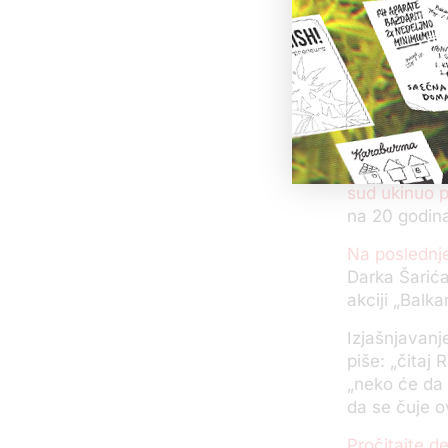
Zamenik tuži
zamenu za sv
Ovo je drugi
četvrtka ono
Od početka 
Suđenje je p
sud ukinuo 
na 20 godina
Na posledn
Darka Šarića
akciji „Balka
Izjašnjavanj
piše: „čitaj
„neko će da 
da se čuje o
Pročitajte d