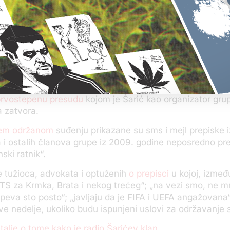
oca Saša Ivanić zatražio je da se advokati kazne jer nis
oje nepojavljivanje.
 put da se u poslednjih nedelju dana odlaže suđenje. Pr
 nije održano zbog lošeg zdravstvenog stanja jednog od
godine odloženo je 10 suđenja, a održano svega sedam.
očelo ispočetka u septembru prošle godine, nakon što 
prvostepenu presudu
kojom je Šarić kao organizator gr
 zatvora.
jem održanom
suđenju prikazane su sms i mejl prepiske
 i ostalih članova grupe iz 2009. godine neposredno pr
nski ratnik“.
e tužioca, advokata i optuženih
o prepisci
u kojoj, izmeđ
 RTS za Krmka, Brata i nekog trećeg“; „na vezi smo, ne mr
peva sto posto“; „javljaju da je FIFA i UEFA angažovana“,
ve nedelje, ukoliko budu ispunjeni uslovi za održavanje 
etalje o tome kako je radio Šarićev klan.