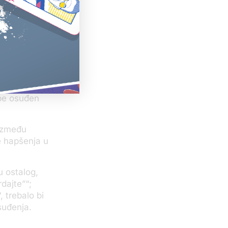
u obezbedili
ošlog
 optuženih.
je
Apelacioni
upe osuđen
 između
e hapšenja u
u ostalog,
dajte”“;
 trebalo bi
suđenja.