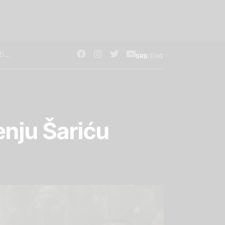
/
SRB
ENG
enju Šariću