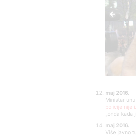
maj 2016.
Ministar unu
policije nij
„onda kada j
maj 2016.
Više javno t