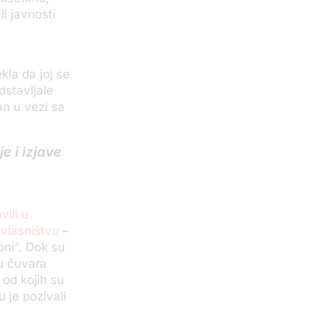
li javnosti
kla da joj se
dstavljale
an u vezi sa
 i izjave
vili u
 vlasništvu
–
oni“. Dok su
su čuvara
i od kojih su
u je pozivali