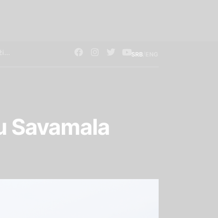
/
SRB
ENG
ju Savamala