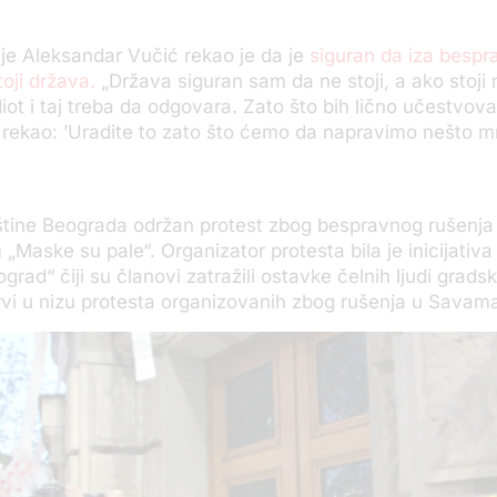
ije Aleksandar Vučić rekao je da je
siguran da iza besp
toji država.
„Država siguran sam da ne stoji, a ako stoji n
iot i taj treba da odgovara. Zato što bih lično učestvova
 rekao: ’Uradite to zato što ćemo da napravimo nešto m
štine Beograda održan protest zbog bespravnog rušenja
„Maske su pale“. Organizator protesta bila je inicijativa
rad“ čiji su članovi zatražili ostavke čelnih ljudi gradski
rvi u nizu protesta organizovanih zbog rušenja u Savama