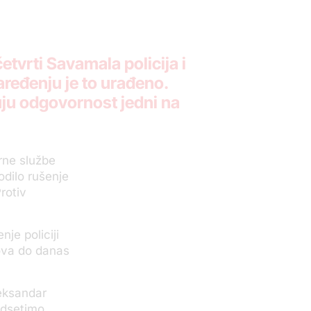
tvrti Savamala policija i
naređenju je to urađeno.
cuju odgovornost jedni na
rne službe
odilo rušenje
rotiv
je policiji
lova do danas
leksandar
odsetimo,