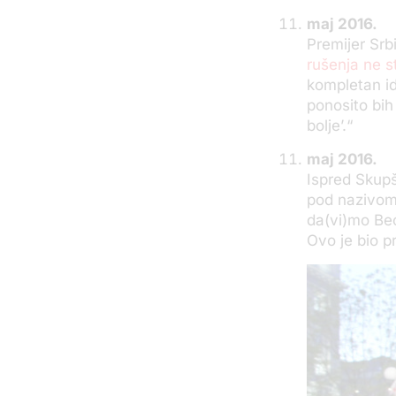
maj 2016.
Premijer Srb
rušenja ne s
kompletan id
ponosito bih
bolje’.“
maj 2016.
Ispred Skup
pod nazivom 
da(vi)mo Beog
Ovo je bio p