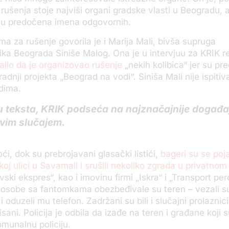
rušenja stoje najviši organi gradske vlasti u Beogradu, a
su predočena imena odgovornih.
a za rušenje govorila je i Marija Mali, bivša supruga
ka Beograda Siniše Malog. Ona je u intervjuu za KRIK re
lio da je organizovao rušenje
„nekih kolibica“ jer su pre
adnji projekta „Beograd na vodi“. Siniša Mali nije ispitiv
dima.
 teksta, KRIK podseća na najznačajnije događaje
ovim slučajem.
ći, dok su prebrojavani glasački listići,
bageri su se poja
j ulici u Savamali i srušili nekoliko zgrada u privatnom
ski ekspres“, kao i imovinu firmi „Iskra“ i „Transport per
i, osobe sa fantomkama obezbeđivale su teren – vezali 
 i oduzeli mu telefon. Zadržani su bili i slučajni prolaznic
misani. Policija je odbila da izađe na teren i građane koji s
omunalnu policiju.