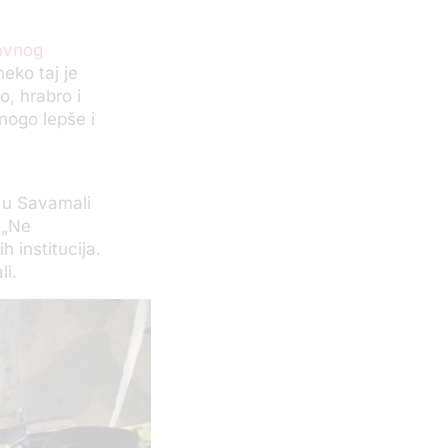
ravnog
eko taj je
o, hrabro i
nogo lepše i
 u Savamali
 „Ne
h institucija.
li.