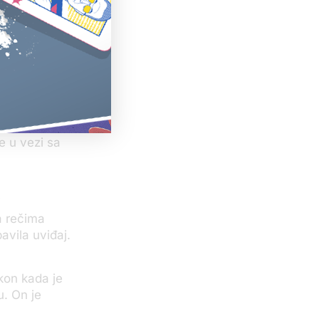
enih
u obavili
e u vezi sa
i
a rečima
avila uviđaj.
akon kada je
u. On je