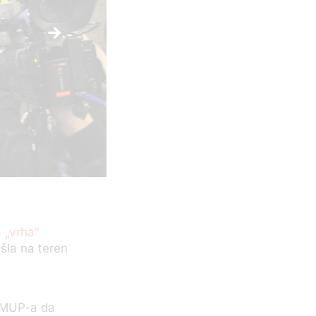
 „vrha“
ašla na teren
e MUP-a da