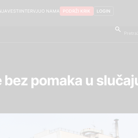
NJA
VESTI
INTERVJU
O NAMA
PODRŽI KRIK
LOGIN
 bez pomaka u sluča