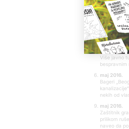
maj 2016.
Gradonačelni
objekata
pre
gradski orga
maj 2016.
Više javno t
bespravnim 
maj 2016.
Bageri „Beog
kanalizacije
nekih od vla
maj 2016.
Zaštitnik gr
prilikom ruš
naveo da poli