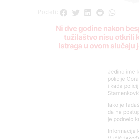
Podeli:
Ni dve godine nakon besp
tužilaštvo nisu otkrili
Istraga u ovom slučaju j
Jedino ime k
policije Gor
i kada polic
Stamenković
Iako je tada
da ne postu
je podnelo k
Informacije 
Vučić takođe