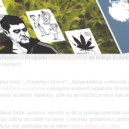
k Beograda Siniša Mali izjavio je da je na prostoru sruš
dviđena izgradnja „Beograda na vodi“
, ali da rušenje nis
ni.
užilaštvo u Beogradu
naložilo je policiji
da prikupi podatk
rušenjem.
rad puta“, „Gradske čistoće“ i „Beogradskog vodovoda 
“
raščistili su ostatke
nelegalno srušenih objekata. Prem
snika srušenih objekata, policija do raščišćavanja nije ob
ađana Saša Janković utvrdio je da je policija prekršila z
enja odbila da izađe na teren i uskratila građanima zaštit
cija nije postupila jer je takav
nalog stigao sa „vrha“.