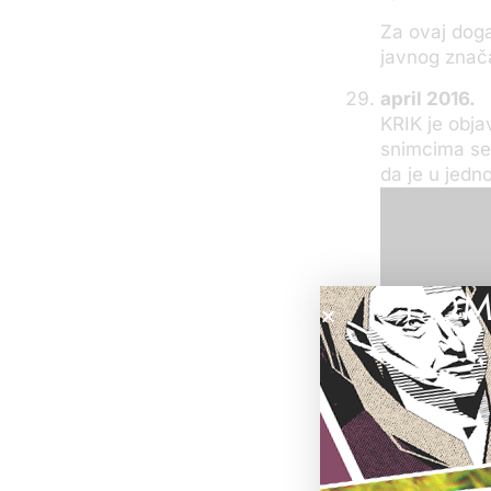
Za ovaj doga
javnog znač
april 2016.
KRIK je obj
snimcima se 
da je u jedn
POM