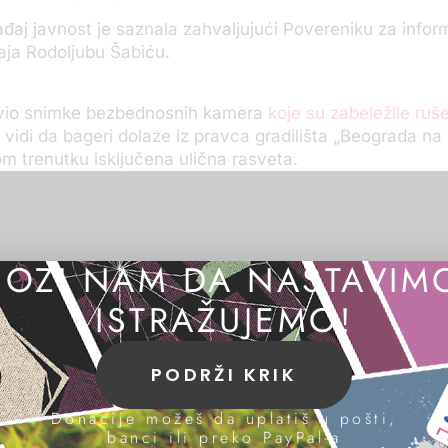
đaj javnost je saznala zahvaljujući Povereniku za infor
aja Rodoljubu Šabiću.
avio snimke bezbednosnih kamera
koje su zabeležile ruše
vidi da bageri dolaze iz pravca gradilišta „Beograda na v
om trenutku isključena ulična rasveta.
OZI NAM DA NASTAVIM
ISTRAŽUJEMO!
PODRŽI KRIK
Donacije možeš da uplatiš u pošti,
banci ili preko PayPal-a