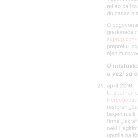
rekao da iza 
do danas ni
O odgovornim
gradonačelni
suprug pohva
prepreku izgr
njenim navo
U nastavku
u vezi sa 
april 2016.
U izbornoj no
Hercegovačko
restoran „Sav
bageri rušil
firme „Iskra“
neki i legiti
uputila na K