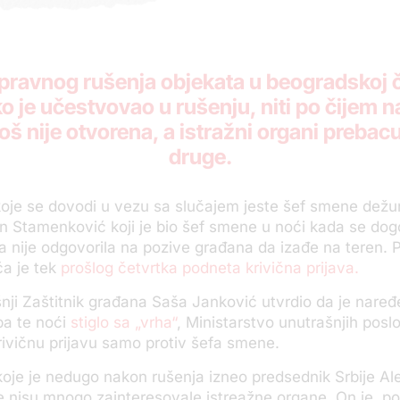
ravnog rušenja objekata u beogradskoj če
 ko je učestvovao u rušenju, niti po čijem 
oš nije otvorena, a istražni organi preba
druge.
oje se dovodi u vezu sa slučajem jeste šef smene dežu
an Stamenković koji je bio šef smene u noći kada se dog
ija nije odgovorila na pozive građana da izađe na teren. P
a je tek
prošlog četvrtka podneta krivična prijava.
šnji Zaštitnik građana Saša Janković utvrdio da je naređen
pa te noći
stiglo sa „vrha“
, Ministarstvo unutrašnjih pos
rivičnu prijavu samo protiv šefa smene.
koje je nedugo nakon rušenja izneo predsednik Srbije A
 nisu mnogo zainteresovale istreažne organe. On je, p