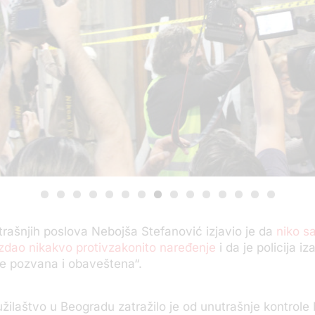
trašnjih poslova Nebojša Stefanović izjavio je da
niko sa
e izdao nikakvo protivzakonito naređenje
i da je policija iz
e pozvana i obaveštena“.
užilaštvo u Beogradu zatražilo je od unutrašnje kontrol