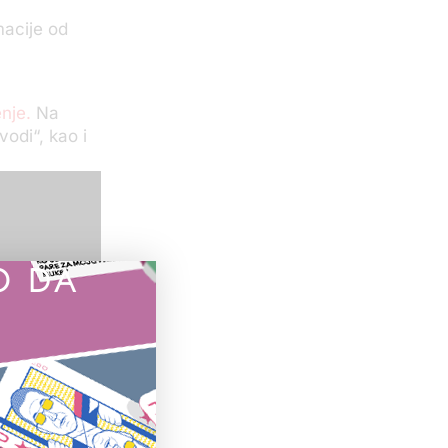
macije od
nje.
Na
odi“, kao i
O DA