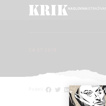
NASLOVNA
ISTRAŽIVA
24.07.2019.
POM
Podeli: