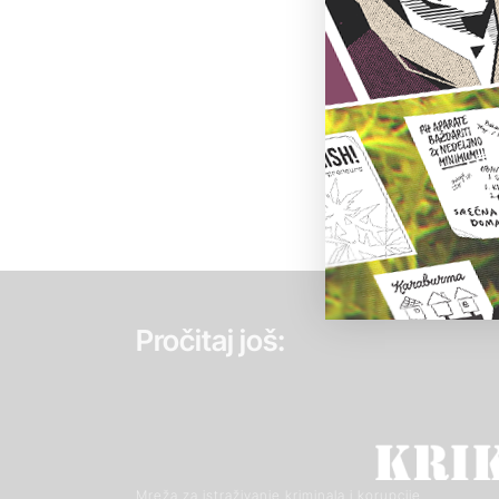
Pročitaj još:
Mreža za istraživanje kriminala i korupcije