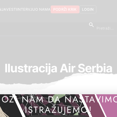
NJA
VESTI
INTERVJU
O NAMA
PODRŽI KRIK
LOGIN
Ilustracija Air Serbia
OZI NAM DA NASTAVIM
ISTRAŽUJEMO!