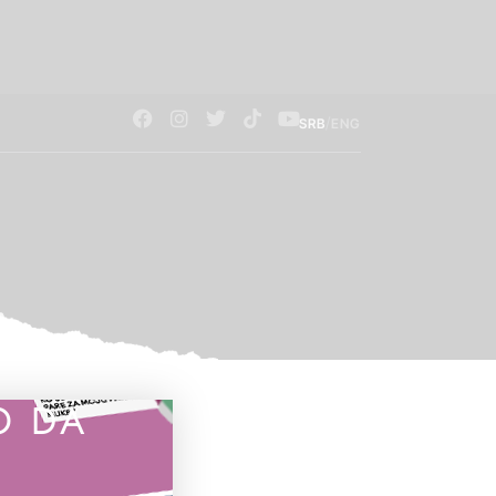
/
SRB
ENG
O DA