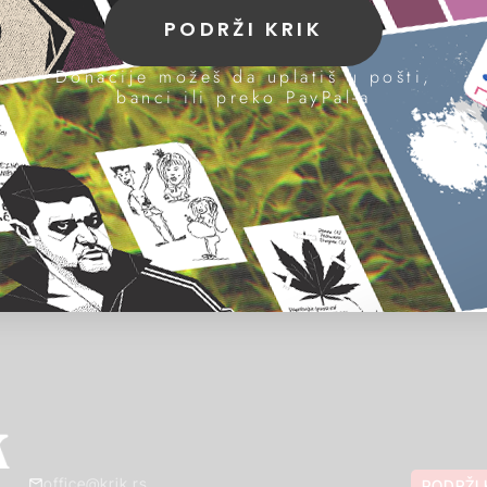
PODRŽI KRIK
Donacije možeš da uplatiš u pošti,
banci ili preko PayPal-a
office@krik.rs
PODRŽI 