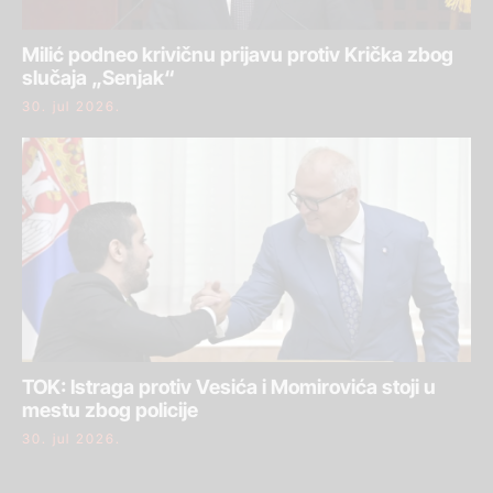
Milić podneo krivičnu prijavu protiv Krička zbog
slučaja „Senjak“
30. jul 2026.
TOK: Istraga protiv Vesića i Momirovića stoji u
mestu zbog policije
30. jul 2026.