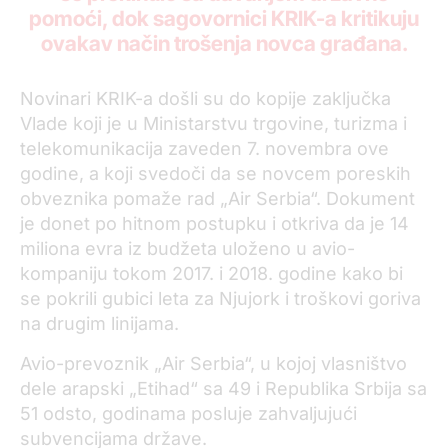
pomoći, dok sagovornici KRIK-a kritikuju
ovakav način trošenja novca građana.
Novinari KRIK-a došli su do kopije zaključka
Vlade koji je u Ministarstvu trgovine, turizma i
telekomunikacija zaveden 7. novembra ove
godine, a koji svedoči da se novcem poreskih
obveznika pomaže rad „Air Serbia“. Dokument
je donet po hitnom postupku i otkriva da je 14
miliona evra iz budžeta uloženo u avio-
kompaniju tokom 2017. i 2018. godine kako bi
se pokrili gubici leta za Njujork i troškovi goriva
na drugim linijama.
Avio-prevoznik „Air Serbia“, u kojoj vlasništvo
dele arapski „Etihad“ sa 49 i Republika Srbija sa
51 odsto, godinama posluje zahvaljujući
subvencijama države.