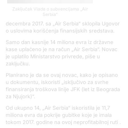
Zaključak Vlade o subvencijama „Air
Serbia“
decembra 2017. sa „Air Serbia“ sklopila Ugovor
o uslovima korišćenja finansijskih sredstava.
Samo dan kasnije 14 miliona evra iz državne
kase uplaćeno je na račun „Air Serbia“. Novac
je uplatilo Ministarstvo privrede, piše u
zaključku.
Planirano je da se ovaj novac, kako je opisano
u dokumentu, iskoristi „isključivo za svrhe
finansiranja troškova linije JFK (let iz Beograda
za Njujork)“.
Od ukupno 14, „Air Serbia“ iskoristila je 11,7
miliona evra da pokrije gubitke koje je imala
tokom 2017. godine na ovoj neprofitabilnoj ruti .