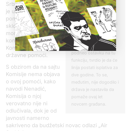
godine, državni
Srbija“ napominje da
zvaničnici nisu krili da
je ugovor o dodeli
on u početku neće biti
pomoći koji je Vlada
profitabilan. Donedavni
sklopila sa „Air Serbia“
generalni direktor „Air
morao da prođe
Serbia“ Dane Kondić,
kontrolu nadležne
koji je krajem 2017.
Komisije za dodelu
podneo ostavku na tu
državne pomoći.
funkciju, tvrdio je da će
S obzirom da na sajtu
linija postati isplativa za
Komisije nema objava
dve godine. To se,
o ovoj pomoći, kako
međutim, nije dogodilo i
navodi Nenadić,
država je nastavila da
Komisija o njoj
pomaže ovaj let
verovatno nije ni
novcem građana.
odlučivala, dok je od
javnosti namerno
sakriveno da budžetski novac odlazi „Air