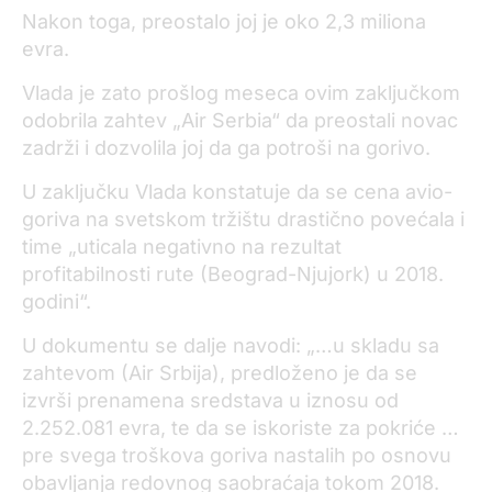
Nakon toga, preostalo joj je oko 2,3 miliona
evra.
Vlada je zato prošlog meseca ovim zaključkom
odobrila zahtev „Air Serbia“ da preostali novac
zadrži i dozvolila joj da ga potroši na gorivo.
U zaključku Vlada konstatuje da se cena avio-
goriva na svetskom tržištu drastično povećala i
time „uticala negativno na rezultat
profitabilnosti rute (Beograd-Njujork) u 2018.
godini“.
U dokumentu se dalje navodi: „…u skladu sa
zahtevom (Air Srbija), predloženo je da se
izvrši prenamena sredstava u iznosu od
2.252.081 evra, te da se iskoriste za pokriće …
pre svega troškova goriva nastalih po osnovu
obavljanja redovnog saobraćaja tokom 2018.