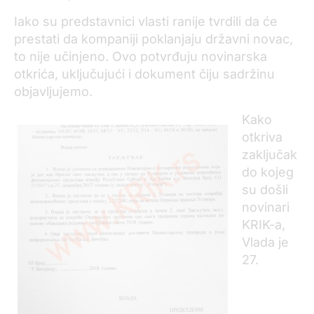
Iako su predstavnici vlasti ranije tvrdili da će
prestati da kompaniji poklanjaju državni novac,
to nije učinjeno. Ovo potvrđuju novinarska
otkrića, uključujući i dokument čiju sadržinu
objavljujemo.
Kako
otkriva
zaključak
do kojeg
su došli
novinari
KRIK-a,
Vlada je
27.