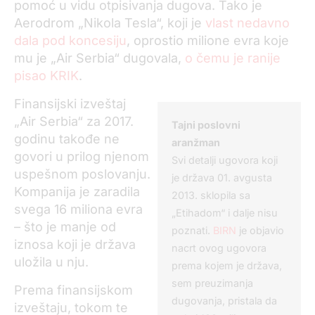
pomoć u vidu otpisivanja dugova. Tako je
Aerodrom „Nikola Tesla“, koji je
vlast nedavno
dala pod koncesiju
, oprostio milione evra koje
mu je „Air Serbia“ dugovala,
o čemu je ranije
pisao KRIK
.
Finansijski izveštaj
„Air Serbia“ za 2017.
Tajni poslovni
godinu takođe ne
aranžman
govori u prilog njenom
Svi detalji ugovora koji
uspešnom poslovanju.
je država 01. avgusta
Kompanija je zaradila
2013. sklopila sa
svega 16 miliona evra
„Etihadom“ i dalje nisu
– što je manje od
poznati.
BIRN
je objavio
iznosa koji je država
nacrt ovog ugovora
uložila u nju.
prema kojem je država,
sem preuzimanja
Prema finansijskom
dugovanja, pristala da
izveštaju, tokom te