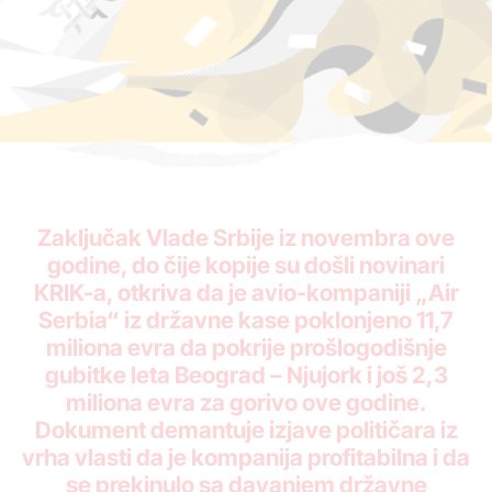
Zaključak Vlade Srbije iz novembra ove
godine, do čije kopije su došli novinari
KRIK-a, otkriva da je avio-kompaniji „Air
Serbia“ iz državne kase poklonjeno 11,7
miliona evra da pokrije prošlogodišnje
gubitke leta Beograd – Njujork i još 2,3
miliona evra za gorivo ove godine.
Dokument demantuje izjave političara iz
vrha vlasti da je kompanija profitabilna i da
se prekinulo sa davanjem državne