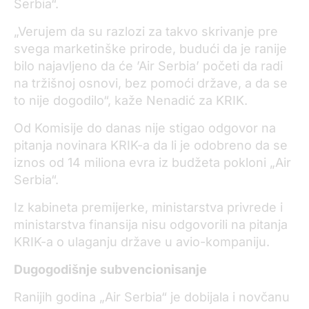
Serbia“.
„Verujem da su razlozi za takvo skrivanje pre
svega marketinške prirode, budući da je ranije
bilo najavljeno da će ’Air Serbia’ početi da radi
na tržišnoj osnovi, bez pomoći države, a da se
to nije dogodilo“, kaže Nenadić za KRIK.
Od Komisije do danas nije stigao odgovor na
pitanja novinara KRIK-a da li je odobreno da se
iznos od 14 miliona evra iz budžeta pokloni „Air
Serbia“.
Iz kabineta premijerke, ministarstva privrede i
ministarstva finansija nisu odgovorili na pitanja
KRIK-a o ulaganju države u avio-kompaniju.
Dugogodišnje subvencionisanje
Ranijih godina „Air Serbia“ je dobijala i novčanu