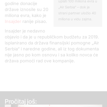
uplati 100 miliona evra u
godine donacije
„Air Serbia“ – dok je
države iznosile su 20
strani partner uložio 40
miliona evra, kako je
miliona u vidu zajma.
Insajder
ranije pisao.
Insajder je nedavno
objavio i da je u republičkom budžetu za 2019.
isplanirano da država finansijski pomogne „Air
Serbia“ i naredne godine, ali iz tog dokumenta
nije jasno po kom osnovu i sa koliko novca će
država pomoći rad ove kompanije.
Pročitaj još: