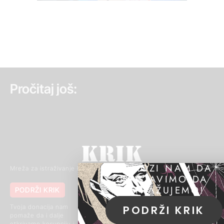
Pročitaj još:
POMOZI NAM DA
Mreža za istraživanje kriminala i korupcije
NASTAVIMO DA
ISTRAŽUJEMO!
PODRŽI KRIK
011 420 43 04
062 85 03 266
(Signal)
Tvoja donacija nam
PODRŽI KRIK
pomaže da i dalje
Makenzijeva 46, 11111
otkrivamo korupciju i