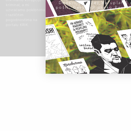
Beograd, Srbija
Donacije možeš da uplatiš 
© 2024 Sva prava
kriminal, a mi
pošti, banci ili preko PayPal
zadržana
uzvraćamo poklonima
i različitim
pogodnostima na
portalu KRIK.