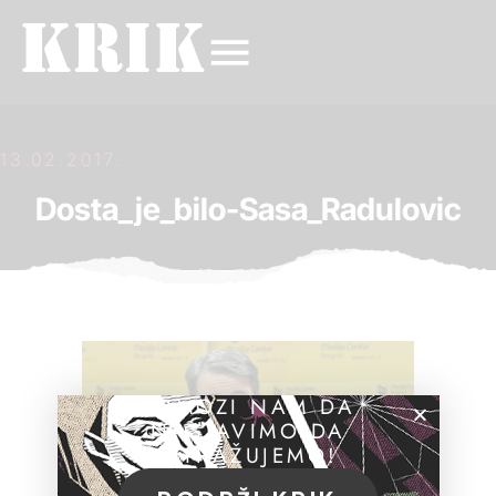
13.02.2017.
Dosta_je_bilo-Sasa_Radulovic
POMOZI NAM DA
NASTAVIMO DA
ISTRAŽUJEMO!