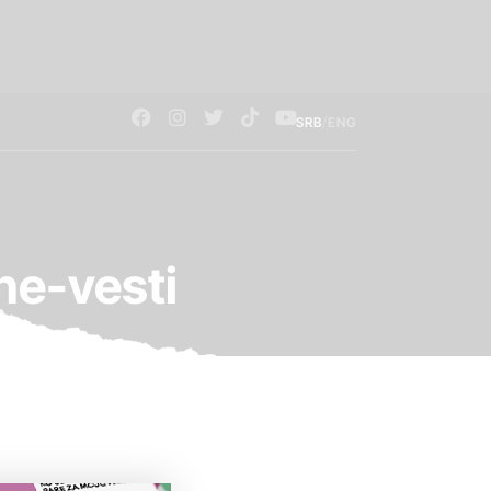
/
SRB
ENG
ne-vesti