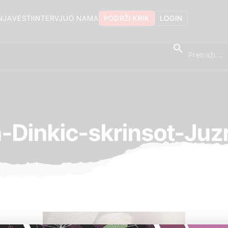
NJA
VESTI
INTERVJU
O NAMA
PODRŽI KRIK
LOGIN
-Dinkic-skrinsot-Juz