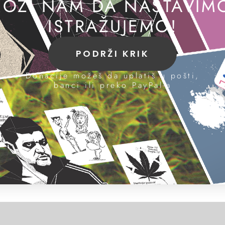
OZI NAM DA NASTAVIM
ISTRAŽUJEMO!
PODRŽI KRIK
Donacije možeš da uplatiš u pošti,
banci ili preko PayPal-a