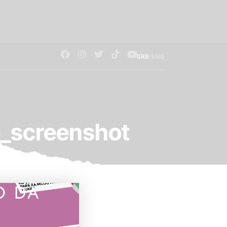
/
SRB
ENG
_screenshot
O DA