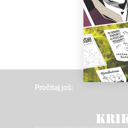
Pročitaj još:
Mreža za istraživanje kriminala i korupcije