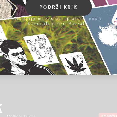
PODRŽI KRIK
Donacije možeš da uplatiš u pošti,
banci ili preko PayPal-a
office@krik.rs
PODRŽI 