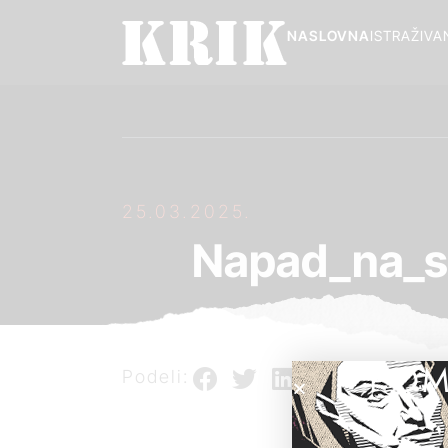
NASLOVNA
ISTRAŽIVA
25.03.2025.
Napad_na_s
POM
Podeli: