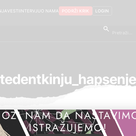
NJA
VESTI
INTERVJU
O NAMA
PODRŽI KRIK
LOGIN
tedentkinju_hapsenje
OZI NAM DA NASTAVIM
ISTRAŽUJEMO!