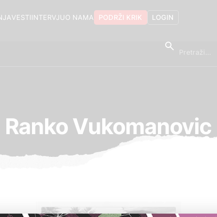
NJA
VESTI
INTERVJU
O NAMA
PODRŽI KRIK
LOGIN
Ranko Vukomanovic