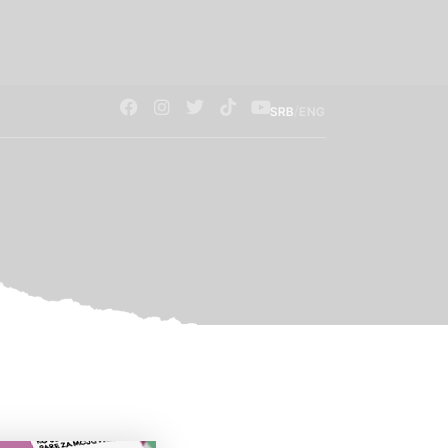
/
SRB
ENG