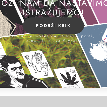
OZI NAM DA NASTAVIM
ISTRAŽUJEMO!
PODRŽI KRIK
Donacije možeš da uplatiš u pošti,
banci ili preko PayPal-a