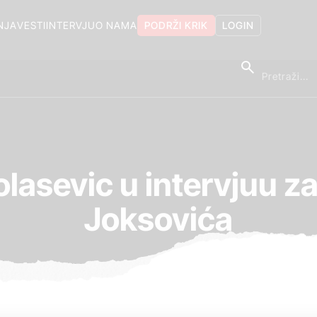
NJA
VESTI
INTERVJU
O NAMA
PODRŽI KRIK
LOGIN
olasevic u intervjuu 
Joksovića