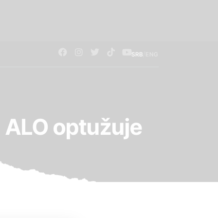
/
SRB
ENG
za ALO optužuje