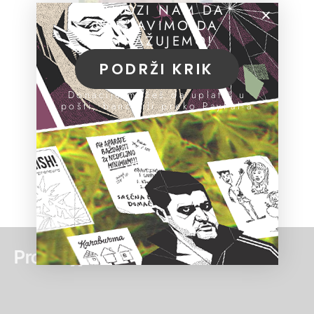
POMOZI NAM DA
NASTAVIMO DA
ISTRAŽUJEMO!
PODRŽI KRIK
Donacije možeš da uplatiš u
pošti, banci ili preko PayPal-a
Pročitaj još: