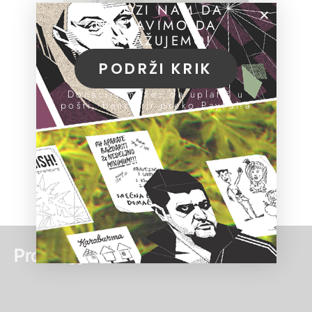
POMOZI NAM DA
NASTAVIMO DA
ISTRAŽUJEMO!
PODRŽI KRIK
Donacije možeš da uplatiš u
pošti, banci ili preko PayPal-a
Pročitaj još: