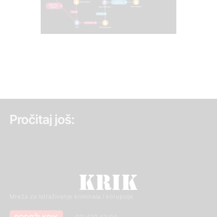
Pročitaj još:
Mreža za istraživanje kriminala i korupcije
011 420 43 04