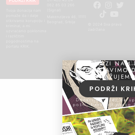
PODRŽI KRIK
062 85 03 266
(Signal)
Tvoja donacija nam
pomaže da i dalje
Makenzijeva 46, 11111
otkrivamo korupciju i
Beograd, Srbija
© 2024 Sva prava
kriminal, a mi
zadržana
uzvraćamo poklonima
i različitim
pogodnostima na
portalu KRIK.
POMOZI NAM 
NASTAVIMO 
ISTRAŽUJEMO
PODRŽI KRI
Donacije možeš da up
pošti, banci ili preko 